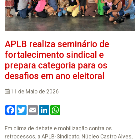
APLB realiza seminário de
fortalecimento sindical e
prepara categoria para os
desafios em ano eleitoral
11 de Maio de 2026
Facebook
Twitter
Email
LinkedIn
WhatsApp
Em clima de debate e mobilização contra os
retrocessos, a APLB-Sindicato, Núcleo Castro Alves,